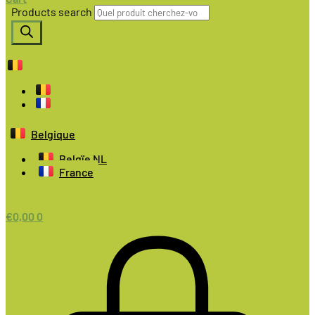
Products search
Belgique
Belgïe NL
France
€
0,00
0