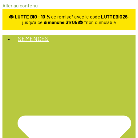
Aller au contenu
🐞 LUTTE BIO
:
10
%
de remise* avec le code
LUTTEBIO26
,
jusqu’à ce
dimanche 31/05 🐞
*non cumulable
SEMENCES