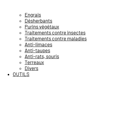
Engrais
Désherbants
Purins végétaux
Traitements contre insectes
Traitements contre maladies
Anti-limaces
Anti-taupes
Anti-rats, souris
Terreaux
Divers
OUTILS