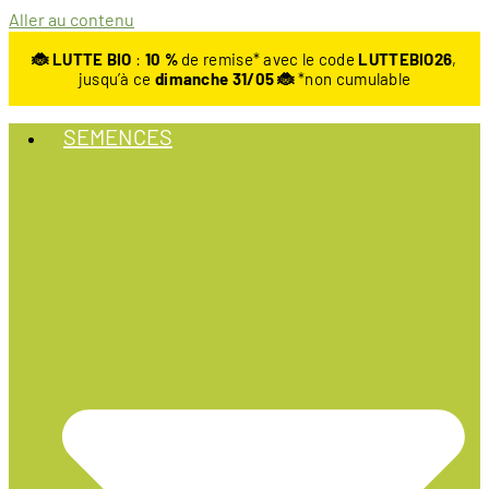
Aller au contenu
🐞 LUTTE BIO
:
10
%
de remise* avec le code
LUTTEBIO26
,
jusqu’à ce
dimanche 31/05 🐞
*non cumulable
SEMENCES