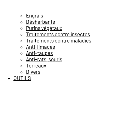
Engrais
Désherbants
Purins végétaux
Traitements contre insectes
Traitements contre maladies
Anti-limaces
Anti-taupes
Anti-rats, souris
Terreaux
Divers
OUTILS