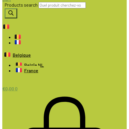
Products search
Belgique
Belgïe NL
France
€
0,00
0