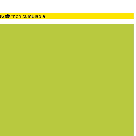
05 🐞
*non cumulable