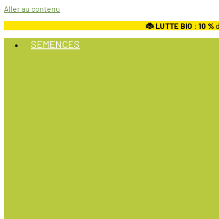
Aller au contenu
🐞 LUTTE BIO
:
10
%
d
SEMENCES