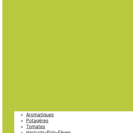
Aromatiques
Potagères
Tomates
Haricots-Pois-Fèves