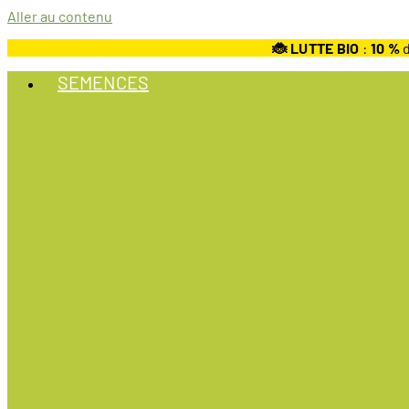
Aller au contenu
🐞 LUTTE BIO
:
10
%
d
SEMENCES