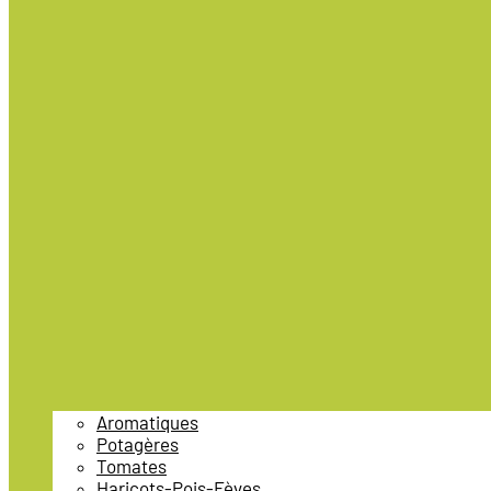
Aromatiques
Potagères
Tomates
Haricots-Pois-Fèves