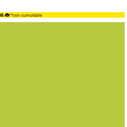
05 🐞
*non cumulable