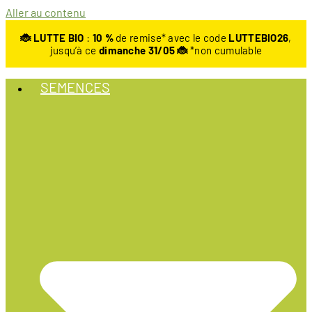
Aller au contenu
🐞 LUTTE BIO
:
10
%
de remise* avec le code
LUTTEBIO26
,
jusqu’à ce
dimanche 31/05 🐞
*non cumulable
SEMENCES