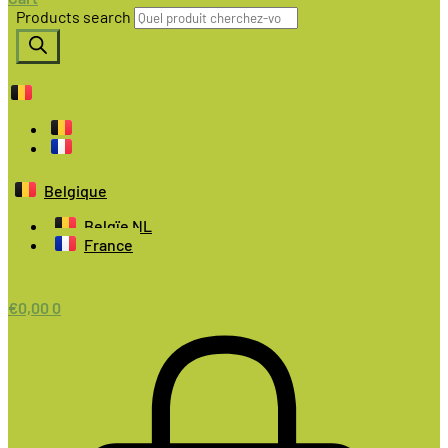
Products search
Belgique
Belgïe NL
France
€
0,00
0