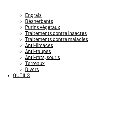
Engrais
Désherbants
Purins végétaux
Traitements contre insectes
Traitements contre maladies
Anti-limaces
Anti-taupes
Anti-rats, souris
Terreaux
Divers
OUTILS