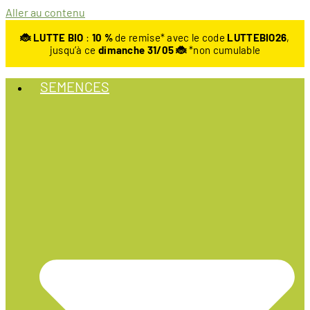
Aller au contenu
🐞 LUTTE BIO
:
10
%
de remise* avec le code
LUTTEBIO26
,
jusqu’à ce
dimanche 31/05 🐞
*non cumulable
SEMENCES