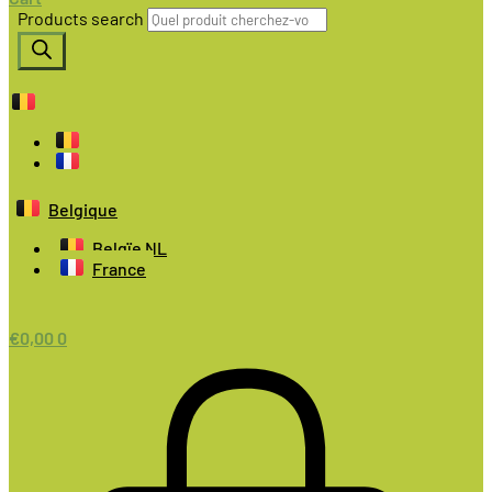
Products search
Belgique
Belgïe NL
France
€
0,00
0