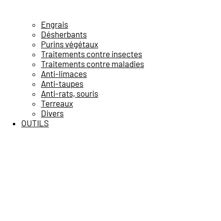
Engrais
Désherbants
Purins végétaux
Traitements contre insectes
Traitements contre maladies
Anti-limaces
Anti-taupes
Anti-rats, souris
Terreaux
Divers
OUTILS