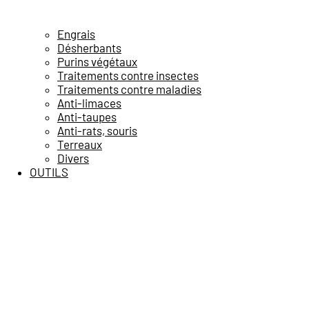
Engrais
Désherbants
Purins végétaux
Traitements contre insectes
Traitements contre maladies
Anti-limaces
Anti-taupes
Anti-rats, souris
Terreaux
Divers
OUTILS