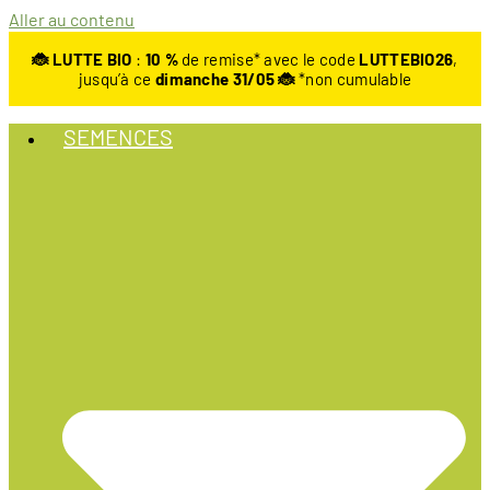
Aller au contenu
🐞 LUTTE BIO
:
10
%
de remise* avec le code
LUTTEBIO26
,
jusqu’à ce
dimanche 31/05 🐞
*non cumulable
SEMENCES