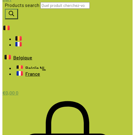
Products search
Belgique
Belgïe NL
France
€
0,00
0