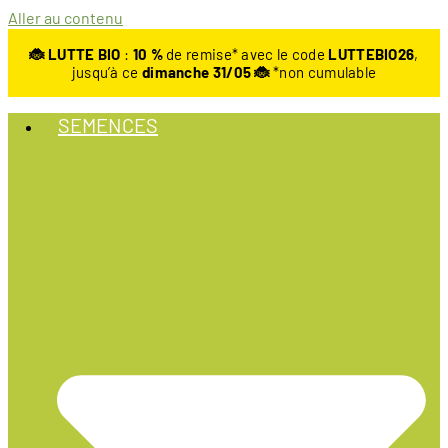
Aller au contenu
🐞 LUTTE BIO
:
10
%
de remise* avec le code
LUTTEBIO26
,
jusqu’à ce
dimanche 31/05 🐞
*non cumulable
SEMENCES