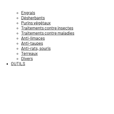
Engrais
Désherbants
Purins végétaux
Traitements contre insectes
Traitements contre maladies
Anti-limaces
Anti-taupes
Anti-rats, souris
Terreaux
Divers
OUTILS