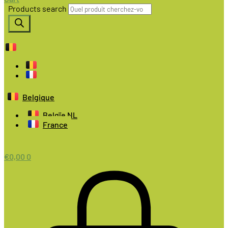
Products search
Belgique
Belgïe NL
France
€
0,00
0