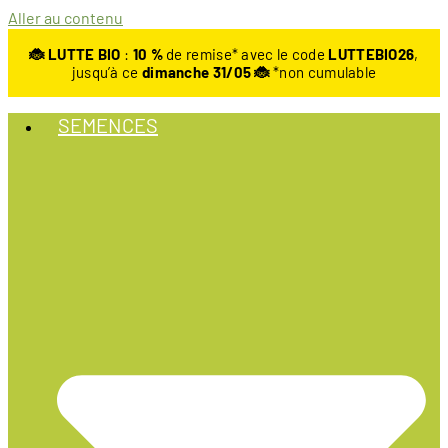
Aller au contenu
🐞 LUTTE BIO
:
10
%
de remise* avec le code
LUTTEBIO26
,
jusqu’à ce
dimanche 31/05 🐞
*non cumulable
SEMENCES