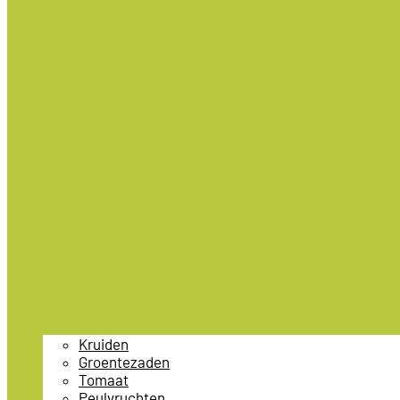
Kruiden
Groentezaden
Tomaat
Peulvruchten