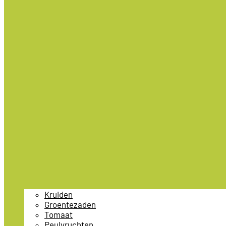
Kruiden
Groentezaden
Tomaat
Peulvruchten