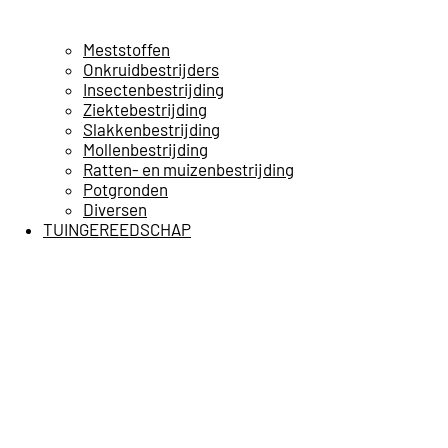
Meststoffen
Onkruidbestrijders
Insectenbestrijding
Ziektebestrijding
Slakkenbestrijding
Mollenbestrijding
Ratten- en muizenbestrijding
Potgronden
Diversen
TUINGEREEDSCHAP