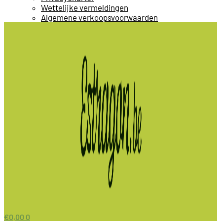
Wettelijke vermeldingen
Algemene verkoopsvoorwaarden
€
0,00
0