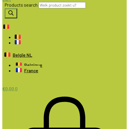
Products search
Belgïe NL
Belgique
France
€
0,00
0