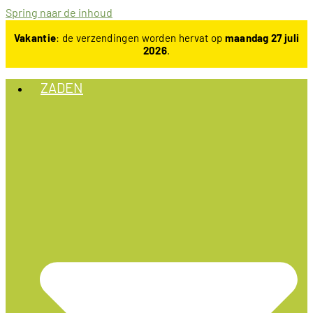
Spring naar de inhoud
Vakantie
: de verzendingen worden hervat op
maandag 27 juli
2026
.
ZADEN