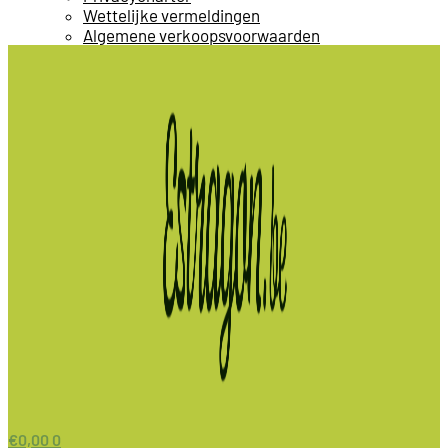
Wettelijke vermeldingen
Algemene verkoopsvoorwaarden
€
0,00
0