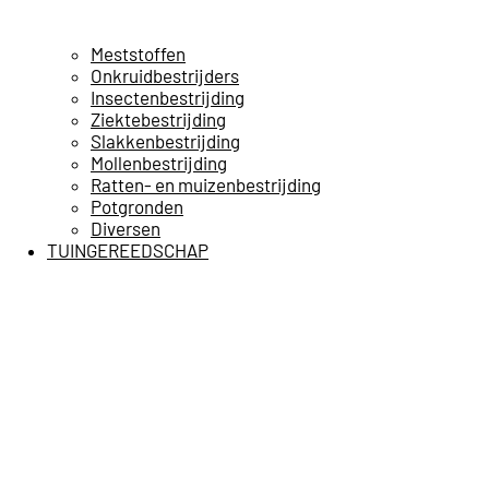
Meststoffen
Onkruidbestrijders
Insectenbestrijding
Ziektebestrijding
Slakkenbestrijding
Mollenbestrijding
Ratten- en muizenbestrijding
Potgronden
Diversen
TUINGEREEDSCHAP