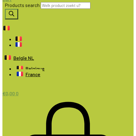
Products search
Belgïe NL
Belgique
France
€
0,00
0