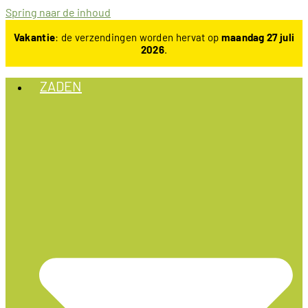
Spring naar de inhoud
Vakantie
: de verzendingen worden hervat op
maandag 27 juli
2026
.
ZADEN