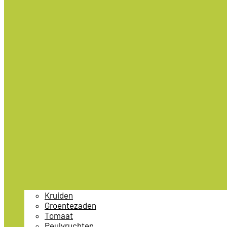
Kruiden
Groentezaden
Tomaat
Peulvruchten