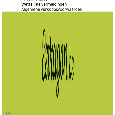
Wettelijke vermeldingen
Algemene verkoopsvoorwaarden
€
0,00
0