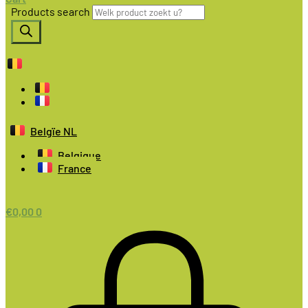
Products search
Belgïe NL
Belgique
France
€
0,00
0