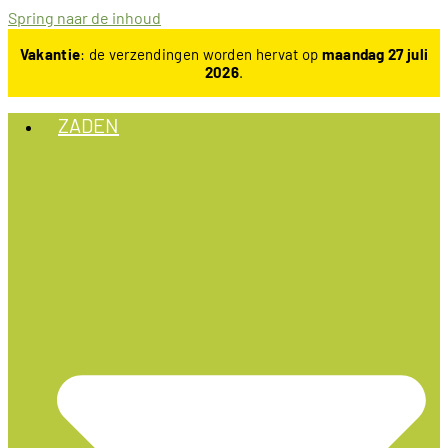
Spring naar de inhoud
Vakantie
: de verzendingen worden hervat op
maandag 27 juli
2026
.
ZADEN