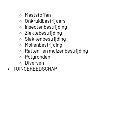
Meststoffen
Onkruidbestrijders
Insectenbestrijding
Ziektebestrijding
Slakkenbestrijding
Mollenbestrijding
Ratten- en muizenbestrijding
Potgronden
Diversen
TUINGEREEDSCHAP