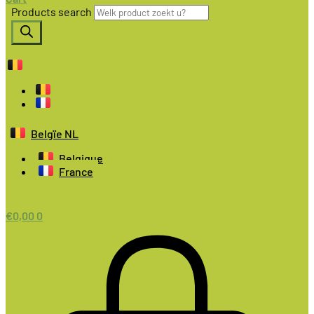
Products search
Belgïe NL
Belgique
France
€
0,00
0