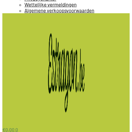
Wettelijke vermeldingen
Algemene verkoopsvoorwaarden
€
0,00
0