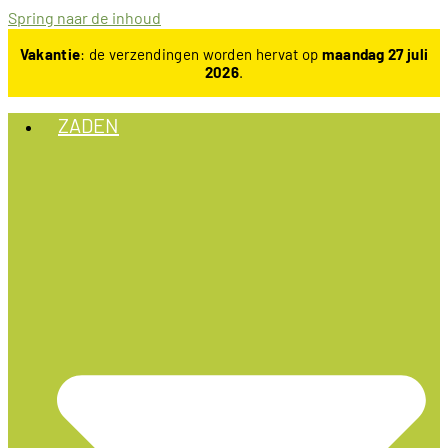
Spring naar de inhoud
Vakantie
: de verzendingen worden hervat op
maandag 27 juli
2026
.
ZADEN