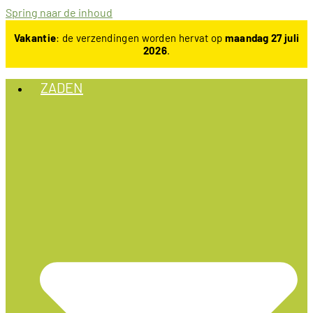
Spring naar de inhoud
Vakantie
: de verzendingen worden hervat op
maandag 27 juli
2026
.
ZADEN