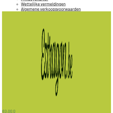
Wettelijke vermeldingen
Algemene verkoopsvoorwaarden
€
0,00
0