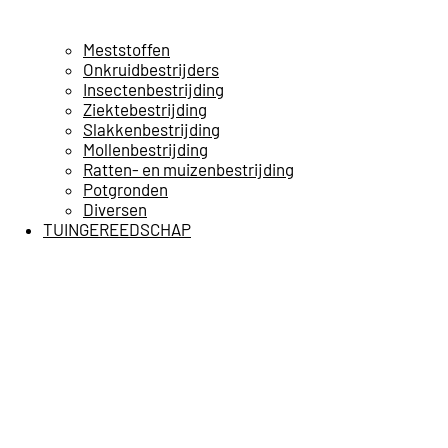
Meststoffen
Onkruidbestrijders
Insectenbestrijding
Ziektebestrijding
Slakkenbestrijding
Mollenbestrijding
Ratten- en muizenbestrijding
Potgronden
Diversen
TUINGEREEDSCHAP