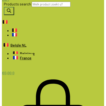
Products search
Belgïe NL
Belgique
France
€
0,00
0