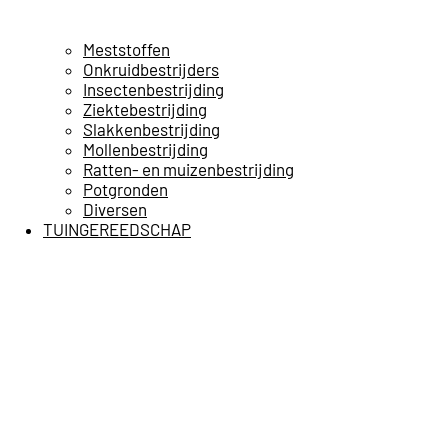
Meststoffen
Onkruidbestrijders
Insectenbestrijding
Ziektebestrijding
Slakkenbestrijding
Mollenbestrijding
Ratten- en muizenbestrijding
Potgronden
Diversen
TUINGEREEDSCHAP