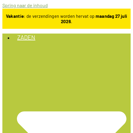
Spring naar de inhoud
Vakantie
: de verzendingen worden hervat op
maandag 27 juli
2026
.
ZADEN