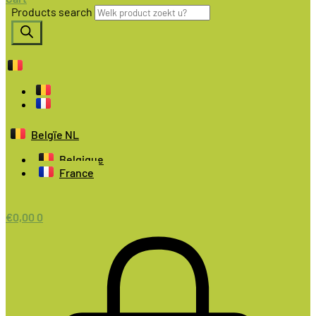
Products search
Belgïe NL
Belgique
France
€
0,00
0