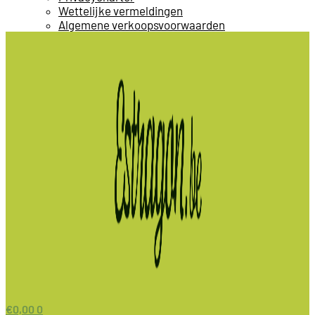
Wettelijke vermeldingen
Algemene verkoopsvoorwaarden
€
0,00
0