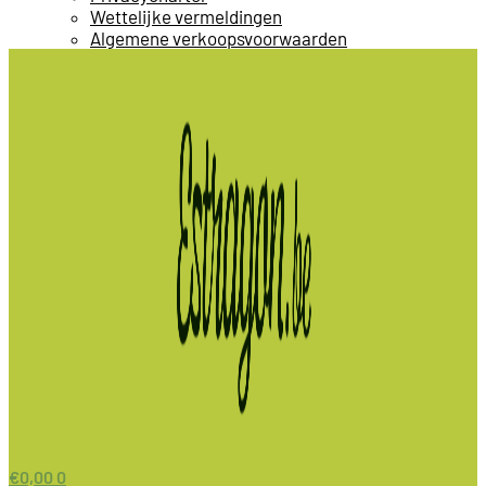
Wettelijke vermeldingen
Algemene verkoopsvoorwaarden
€
0,00
0