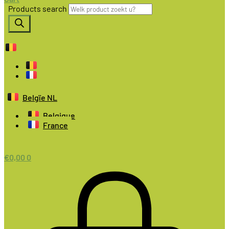
Products search
Belgïe NL
Belgique
France
€
0,00
0