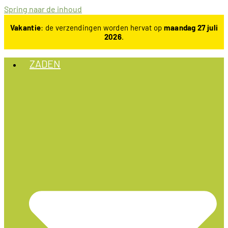
Spring naar de inhoud
Vakantie
: de verzendingen worden hervat op
maandag 27 juli
2026
.
ZADEN