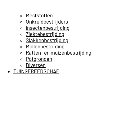
Meststoffen
Onkruidbestrijders
Insectenbestrijding
Ziektebestrijding
Slakkenbestrijding
Mollenbestrijding
Ratten- en muizenbestrijding
Potgronden
Diversen
TUINGEREEDSCHAP