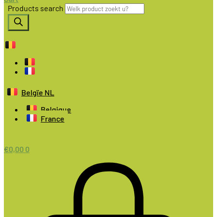
Products search
Belgïe NL
Belgique
France
€
0,00
0