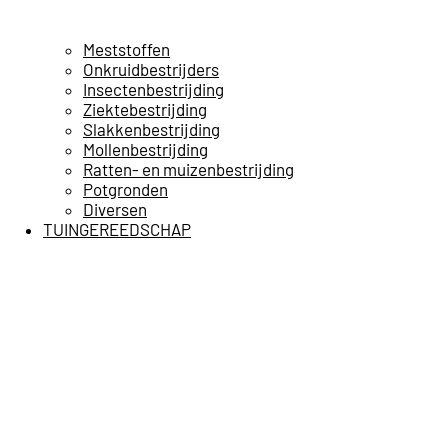
Meststoffen
Onkruidbestrijders
Insectenbestrijding
Ziektebestrijding
Slakkenbestrijding
Mollenbestrijding
Ratten- en muizenbestrijding
Potgronden
Diversen
TUINGEREEDSCHAP