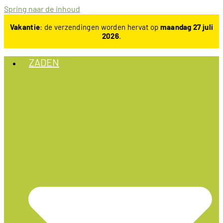
Spring naar de inhoud
Vakantie
: de verzendingen worden hervat op
maandag 27 juli
2026
.
ZADEN