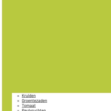
Kruiden
Groentezaden
Tomaat
Peulvruchten