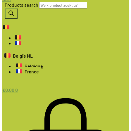
Products search
Belgïe NL
Belgique
France
€
0,00
0