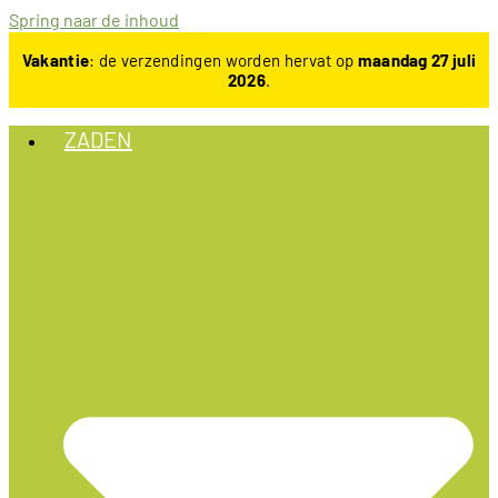
Spring naar de inhoud
Vakantie
: de verzendingen worden hervat op
maandag 27 juli
2026
.
ZADEN