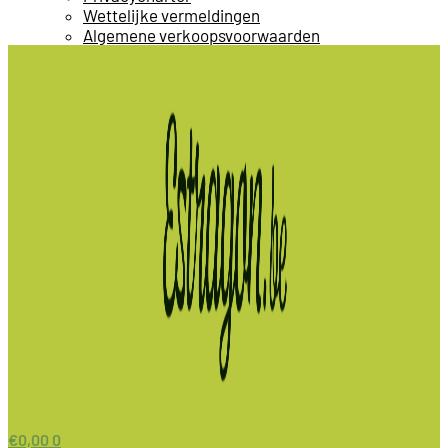
Wettelijke vermeldingen
Algemene verkoopsvoorwaarden
€
0,00
0