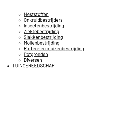
Meststoffen
Onkruidbestrijders
Insectenbestrijding
Ziektebestrijding
Slakkenbestrijding
Mollenbestrijding
Ratten- en muizenbestrijding
Potgronden
Diversen
TUINGEREEDSCHAP