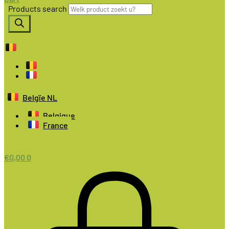
Products search
Belgïe NL
Belgique
France
€
0,00
0