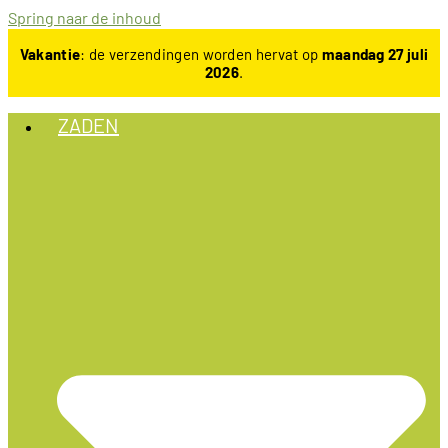
Spring naar de inhoud
Vakantie
: de verzendingen worden hervat op
maandag 27 juli
2026
.
ZADEN