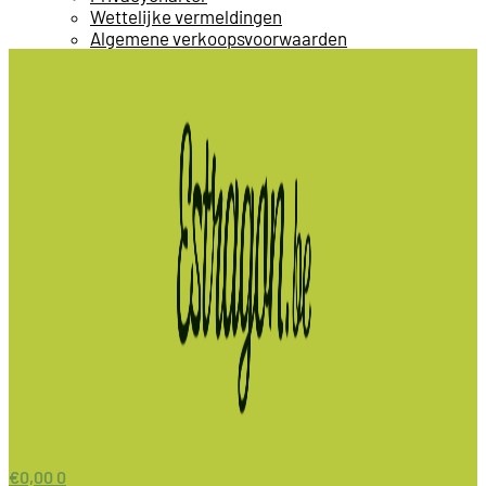
Wettelijke vermeldingen
Algemene verkoopsvoorwaarden
€
0,00
0