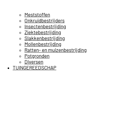
Meststoffen
Onkruidbestrijders
Insectenbestrijding
Ziektebestrijding
Slakkenbestrijding
Mollenbestrijding
Ratten- en muizenbestrijding
Potgronden
Diversen
TUINGEREEDSCHAP