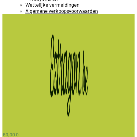
Wettelijke vermeldingen
Algemene verkoopsvoorwaarden
€
0,00
0