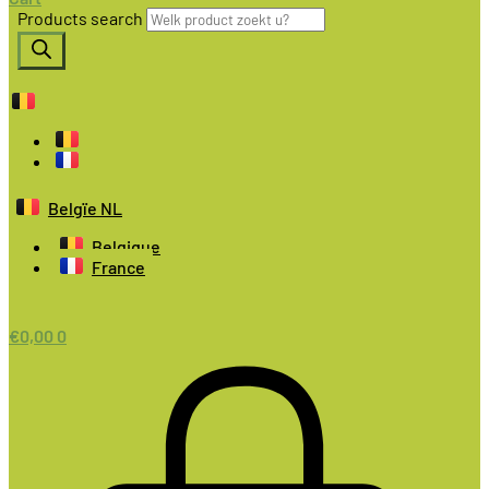
Products search
Belgïe NL
Belgique
France
€
0,00
0