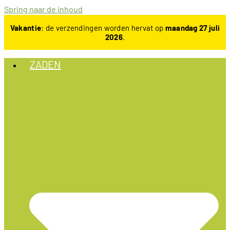
Spring naar de inhoud
Vakantie
: de verzendingen worden hervat op
maandag 27 juli
2026
.
ZADEN