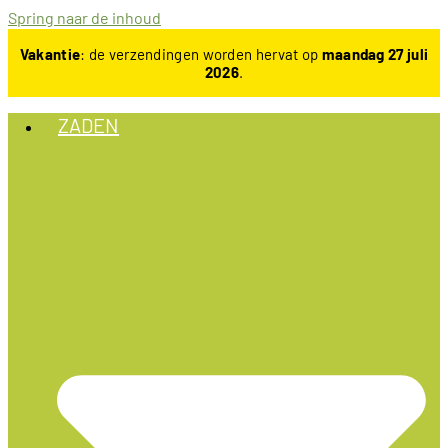
Spring naar de inhoud
Vakantie
: de verzendingen worden hervat op
maandag 27 juli
2026
.
ZADEN