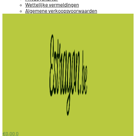
Wettelijke vermeldingen
Algemene verkoopsvoorwaarden
€
0,00
0