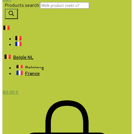
Products search
Belgïe NL
Belgique
France
€
0,00
0