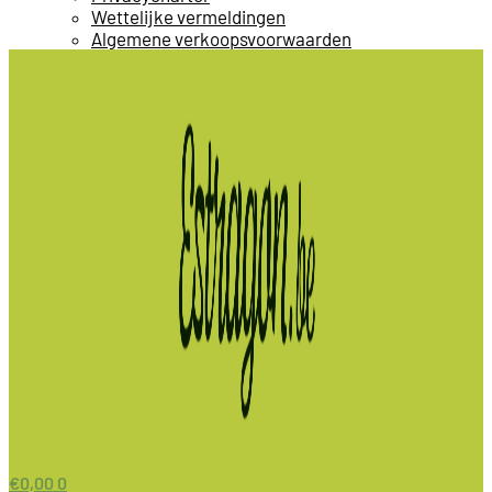
Wettelijke vermeldingen
Algemene verkoopsvoorwaarden
€
0,00
0