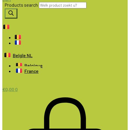
Products search
Belgïe NL
Belgique
France
€
0,00
0