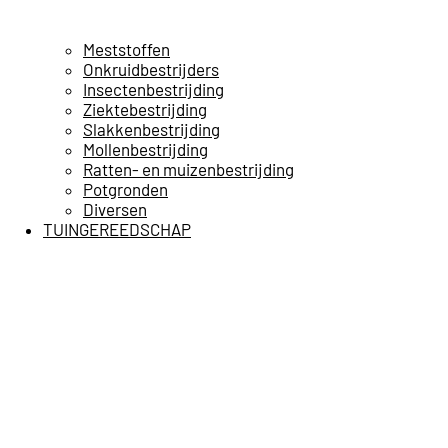
Meststoffen
Onkruidbestrijders
Insectenbestrijding
Ziektebestrijding
Slakkenbestrijding
Mollenbestrijding
Ratten- en muizenbestrijding
Potgronden
Diversen
TUINGEREEDSCHAP