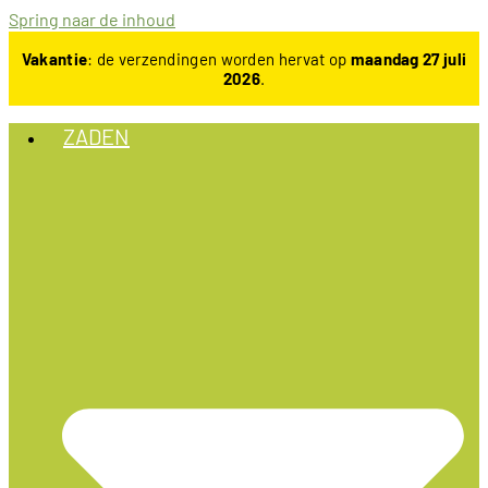
Spring naar de inhoud
Vakantie
: de verzendingen worden hervat op
maandag 27 juli
2026
.
ZADEN