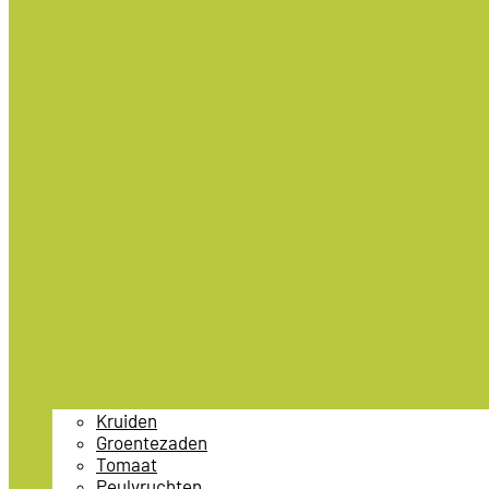
Kruiden
Groentezaden
Tomaat
Peulvruchten