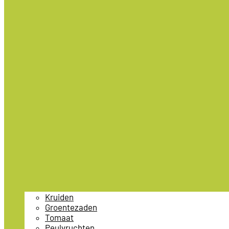
Kruiden
Groentezaden
Tomaat
Peulvruchten