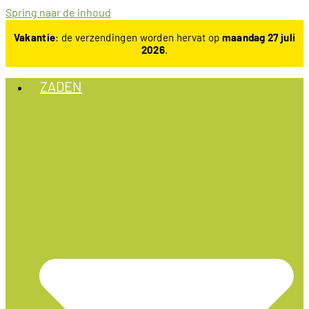
Spring naar de inhoud
Vakantie
: de verzendingen worden hervat op
maandag 27 juli
2026
.
ZADEN