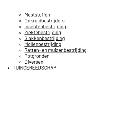
Meststoffen
Onkruidbestrijders
Insectenbestrijding
Ziektebestrijding
Slakkenbestrijding
Mollenbestrijding
Ratten- en muizenbestrijding
Potgronden
Diversen
TUINGEREEDSCHAP