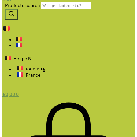
Products search
Belgïe NL
Belgique
France
€
0,00
0