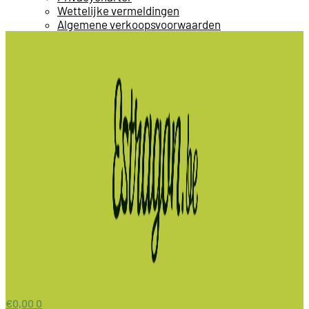
Wettelijke vermeldingen
Algemene verkoopsvoorwaarden
€
0,00
0