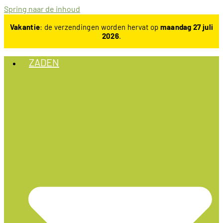
Spring naar de inhoud
Vakantie
: de verzendingen worden hervat op
maandag 27 juli
2026
.
ZADEN