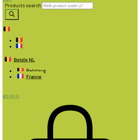
Products search
Belgïe NL
Belgique
France
€
0,00
0