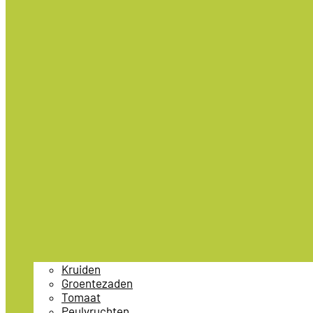
Kruiden
Groentezaden
Tomaat
Peulvruchten