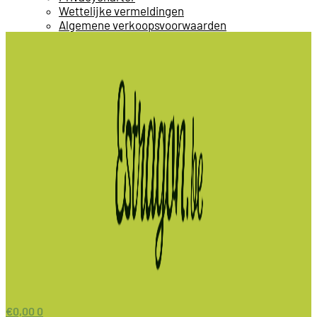
Wettelijke vermeldingen
Algemene verkoopsvoorwaarden
€
0,00
0