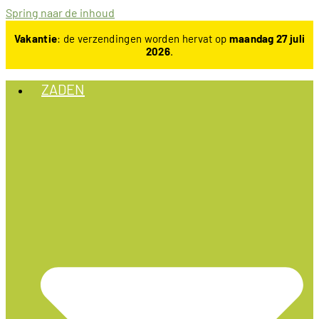
Spring naar de inhoud
Vakantie
: de verzendingen worden hervat op
maandag 27 juli
2026
.
ZADEN