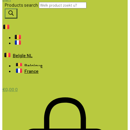
Products search
Belgïe NL
Belgique
France
€
0,00
0