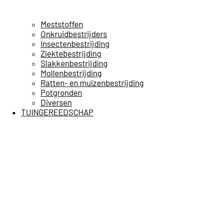
Meststoffen
Onkruidbestrijders
Insectenbestrijding
Ziektebestrijding
Slakkenbestrijding
Mollenbestrijding
Ratten- en muizenbestrijding
Potgronden
Diversen
TUINGEREEDSCHAP