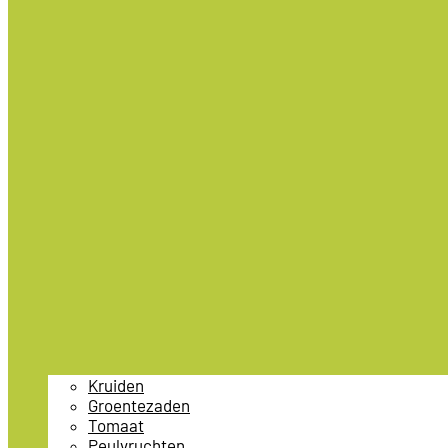
Kruiden
Groentezaden
Tomaat
Peulvruchten