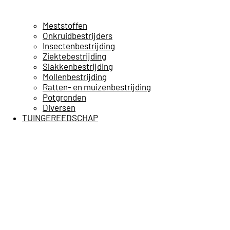
Meststoffen
Onkruidbestrijders
Insectenbestrijding
Ziektebestrijding
Slakkenbestrijding
Mollenbestrijding
Ratten- en muizenbestrijding
Potgronden
Diversen
TUINGEREEDSCHAP