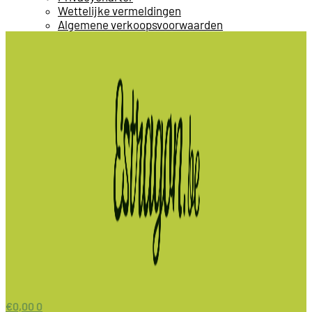
Wettelijke vermeldingen
Algemene verkoopsvoorwaarden
€
0,00
0