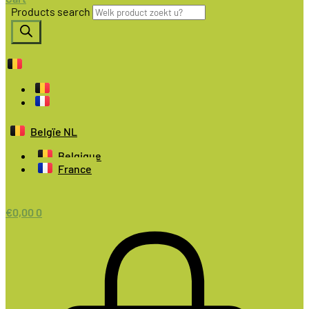
Products search
Belgïe NL
Belgique
France
€
0,00
0