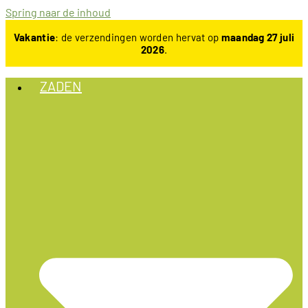
Spring naar de inhoud
Vakantie
: de verzendingen worden hervat op
maandag 27 juli
2026
.
ZADEN