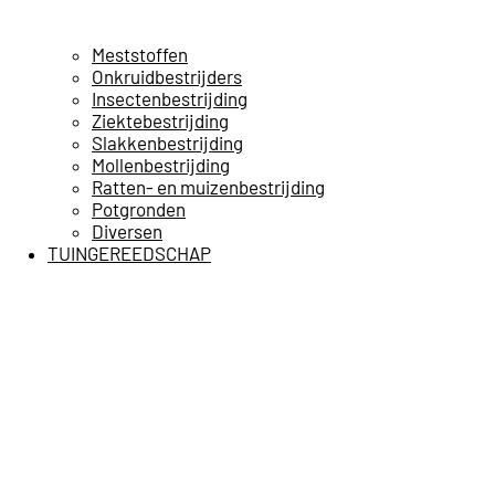
Meststoffen
Onkruidbestrijders
Insectenbestrijding
Ziektebestrijding
Slakkenbestrijding
Mollenbestrijding
Ratten- en muizenbestrijding
Potgronden
Diversen
TUINGEREEDSCHAP