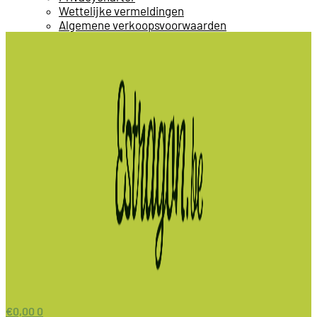
Wettelijke vermeldingen
Algemene verkoopsvoorwaarden
€
0,00
0