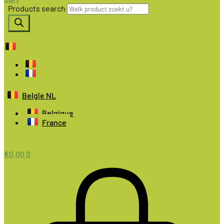
Products search
Belgïe NL
Belgique
France
€
0,00
0