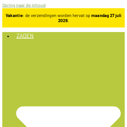
Spring naar de inhoud
Vakantie
: de verzendingen worden hervat op
maandag 27 juli
2026
.
ZADEN