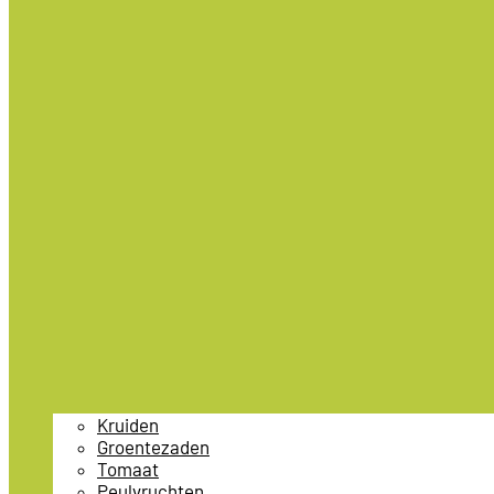
Kruiden
Groentezaden
Tomaat
Peulvruchten