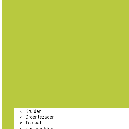
Kruiden
Groentezaden
Tomaat
Peulvruchten