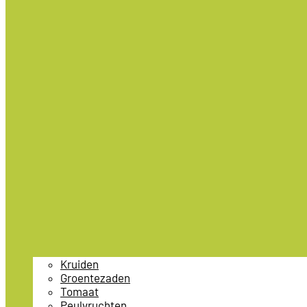
Kruiden
Groentezaden
Tomaat
Peulvruchten