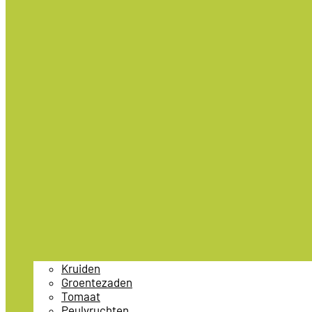
Kruiden
Groentezaden
Tomaat
Peulvruchten