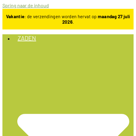
Spring naar de inhoud
Vakantie
: de verzendingen worden hervat op
maandag 27 juli
2026
.
ZADEN