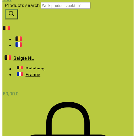
Products search
Belgïe NL
Belgique
France
€
0,00
0