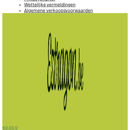
Wettelijke vermeldingen
Algemene verkoopsvoorwaarden
€
0,00
0