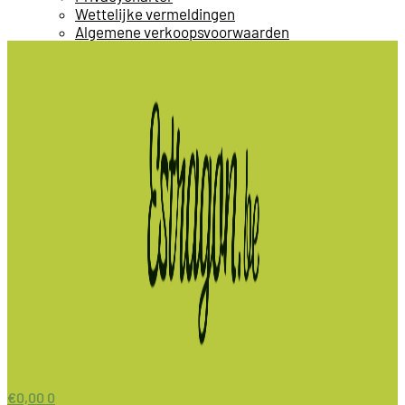
Wettelijke vermeldingen
Algemene verkoopsvoorwaarden
€
0,00
0