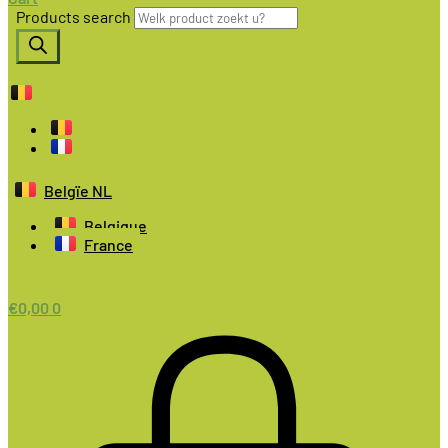
Products search
Belgïe NL
Belgique
France
€
0,00
0