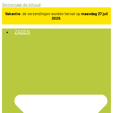
Spring naar de inhoud
Vakantie
: de verzendingen worden hervat op
maandag 27 juli
2026
.
ZADEN