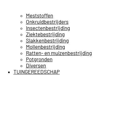
Meststoffen
Onkruidbestrijders
Insectenbestrijding
Ziektebestrijding
Slakkenbestrijding
Mollenbestrijding
Ratten- en muizenbestrijding
Potgronden
Diversen
TUINGEREEDSCHAP