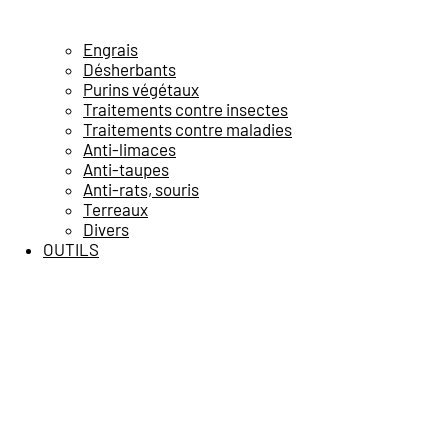
Engrais
Désherbants
Purins végétaux
Traitements contre insectes
Traitements contre maladies
Anti-limaces
Anti-taupes
Anti-rats, souris
Terreaux
Divers
OUTILS