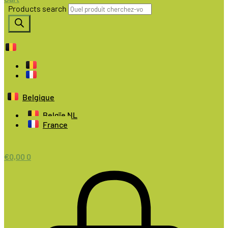
Products search
Belgique
Belgïe NL
France
€
0,00
0