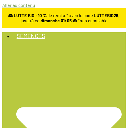
Aller au contenu
🐞 LUTTE BIO
:
10
%
de remise* avec le code
LUTTEBIO26
,
jusqu’à ce
dimanche 31/05 🐞
*non cumulable
SEMENCES