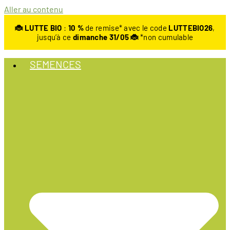
Aller au contenu
🐞 LUTTE BIO
:
10
%
de remise* avec le code
LUTTEBIO26
,
jusqu’à ce
dimanche 31/05 🐞
*non cumulable
SEMENCES