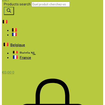
Products search
Belgique
Belgïe NL
France
€
0,00
0