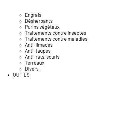
Engrais
Désherbants
Purins végétaux
Traitements contre insectes
Traitements contre maladies
Anti-limaces
Anti-taupes
Anti-rats, souris
Terreaux
Divers
OUTILS