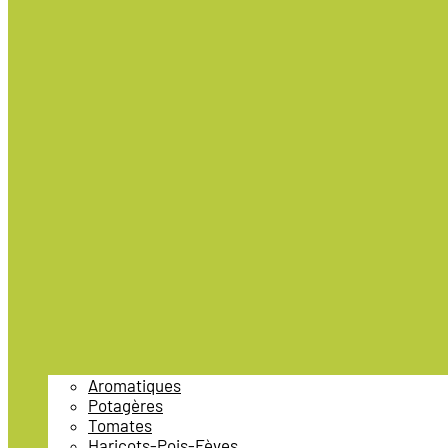
Aromatiques
Potagères
Tomates
Haricots-Pois-Fèves