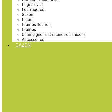
Engrais vert
Fourragères
Gazon
Fleurs
Prairies fleuries
Prairies
Champignons et racines de chicons
Accessoires
GAZON