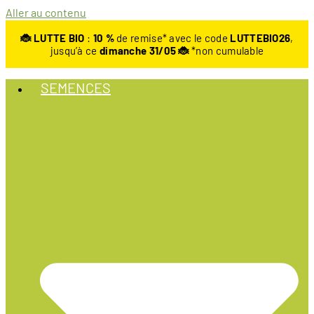
Aller au contenu
🐞 LUTTE BIO
:
10
%
de remise* avec le code
LUTTEBIO26
,
jusqu’à ce
dimanche 31/05 🐞
*non cumulable
SEMENCES