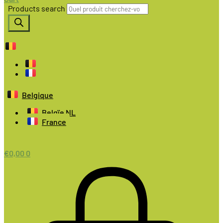
Products search
Belgique
Belgïe NL
France
€
0,00
0