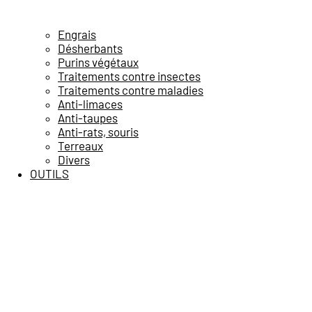
Engrais
Désherbants
Purins végétaux
Traitements contre insectes
Traitements contre maladies
Anti-limaces
Anti-taupes
Anti-rats, souris
Terreaux
Divers
OUTILS