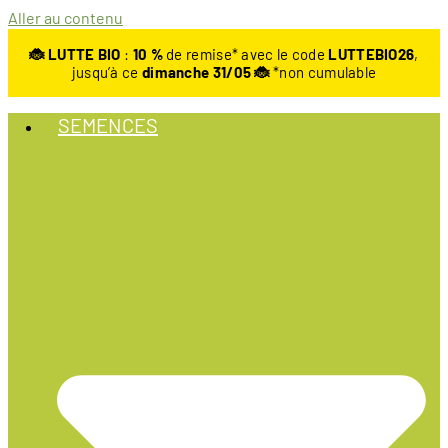
Aller au contenu
🐞 LUTTE BIO
:
10
%
de remise* avec le code
LUTTEBIO26
,
jusqu’à ce
dimanche 31/05 🐞
*non cumulable
SEMENCES