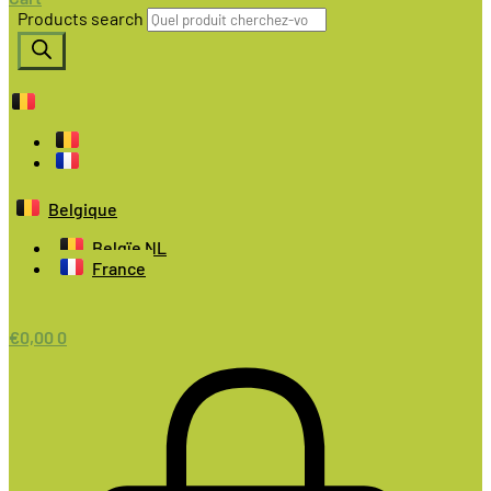
Products search
Belgique
Belgïe NL
France
€
0,00
0