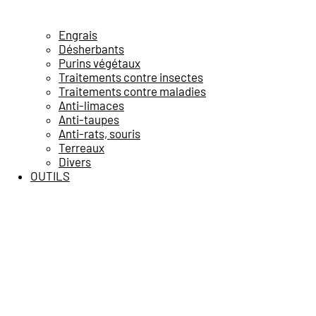
Engrais
Désherbants
Purins végétaux
Traitements contre insectes
Traitements contre maladies
Anti-limaces
Anti-taupes
Anti-rats, souris
Terreaux
Divers
OUTILS