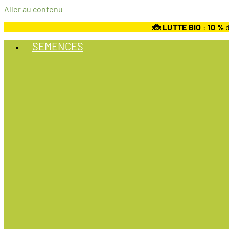
Aller au contenu
🐞 LUTTE BIO
:
10
%
d
SEMENCES