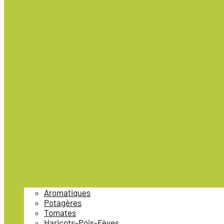
Aromatiques
Potagères
Tomates
Haricots-Pois-Fèves