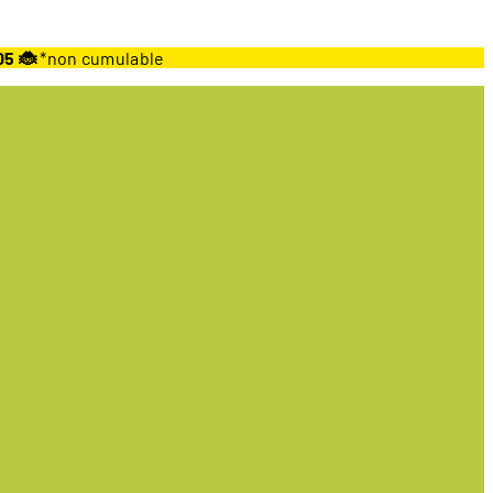
05 🐞
*non cumulable