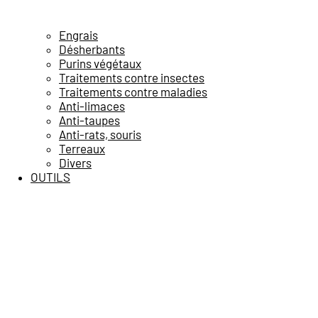
Engrais
Désherbants
Purins végétaux
Traitements contre insectes
Traitements contre maladies
Anti-limaces
Anti-taupes
Anti-rats, souris
Terreaux
Divers
OUTILS