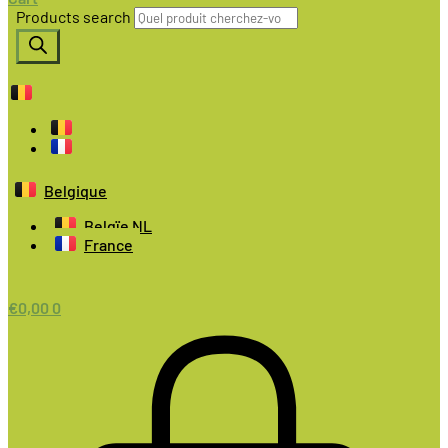
Products search
Belgique
Belgïe NL
France
€
0,00
0