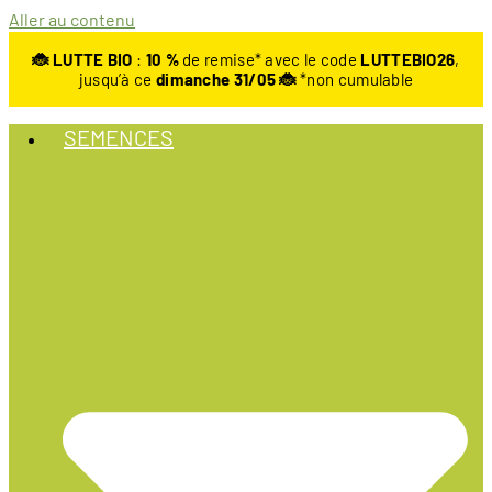
Aller au contenu
🐞 LUTTE BIO
:
10
%
de remise* avec le code
LUTTEBIO26
,
jusqu’à ce
dimanche 31/05 🐞
*non cumulable
SEMENCES