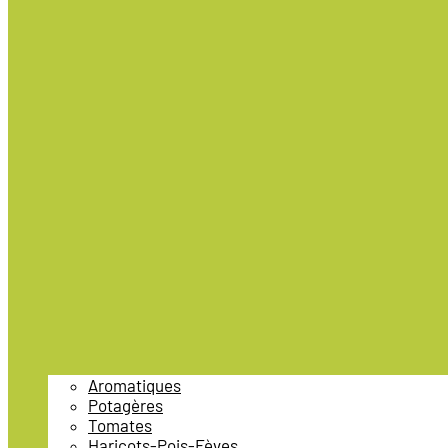
Aromatiques
Potagères
Tomates
Haricots-Pois-Fèves