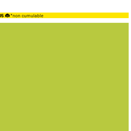
05 🐞
*non cumulable