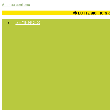
Aller au contenu
🐞 LUTTE BIO
:
10
%
d
SEMENCES