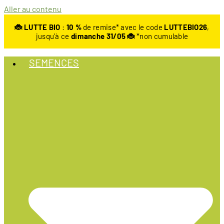
Aller au contenu
🐞 LUTTE BIO
:
10
%
de remise* avec le code
LUTTEBIO26
,
jusqu’à ce
dimanche 31/05 🐞
*non cumulable
SEMENCES