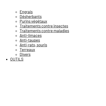
Engrais
Désherbants
Purins végétaux
Traitements contre insectes
Traitements contre maladies
Anti-limaces
Anti-taupes
Anti-rats, souris
Terreaux
Divers
OUTILS