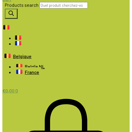
Products search
Belgique
Belgïe NL
France
€
0,00
0